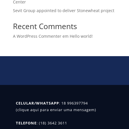
Center
Sevit Group appointed to deliver Stonewheat project
Recent Comments
A WordPress Commenter
em
Hello world!
CELULAR/WHATSAPP
: 
18 996397794

(clique aqui para enviar uma mensagem)
TELEFONE
: (18) 3642 3611
